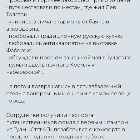
пробовали горячее лакомство прямо из печи;
• путешествовали по местам, где жил Лев
Толстой;
• учились отличать гармонь от баяна и
аккордеона;
• пробовали традиционную русскую кухню;
• любовались антиквариатом на выставке
Фаберже;
• обсуждали проекты за чашкой чая в Туластате;
• гуляли вдоль ночного Кремля и
набережной…
…а потом возвращались в пятизвёздочный
отель с панорамными окнами в самом сердце
города.
Сотрудники получили паспорта
путешественников фонда с первым штампом
из Тулы. «Стат.АП» позаботился о комфорте в
поездке: подарил походный набор с