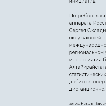
инициатив.
Потребовалась
аппарата Росст
Сергея Окладни
окружающей пр
международной
региональном 
мероприятия б
Алтайкрайстат
статистических
добиться опер
дистанционно.
автор: Наталья Вдов