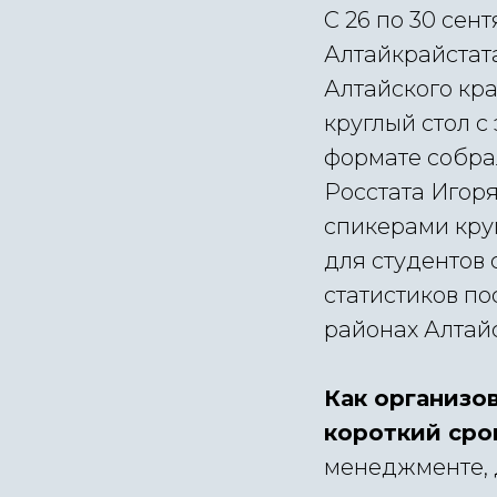
C 26 по 30 сен
Алтайкрайстат
Алтайского кр
круглый стол с
формате собра
Росстата Игоря
спикерами круг
для студентов 
статистиков по
районах Алтайс
Как организо
короткий сро
менеджменте, 