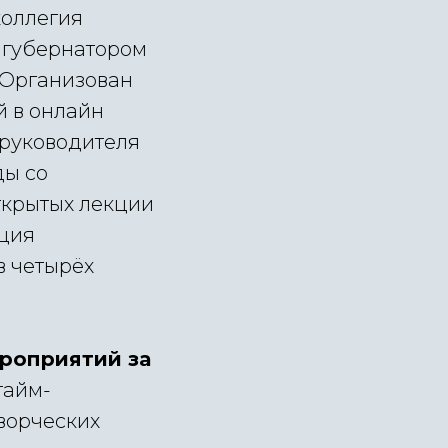
коллегия
с губернатором
 Организован
й в онлайн
мруководителя
ды со
открытых лекции
ация
в четырёх
ероприятий за
тайм-
ворческих