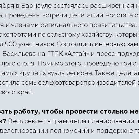
тября в Барнауле состоялась расширенная 
а, проведены встречи делегации Росстата 
ая и членами регионального правительства.
 экспертами по сельскому хозяйству, которы
л 900 участников. Состоялись интервью за
 Васильева на ГТРК «Алтай» и пресс-подхо
лого стола. Помимо этого, проведено три 
самых крупных вузов региона. Также делег
сетила семь сельхозтоваропроизводителей 
кого края.
вать работу, чтобы провести столько м
к?
Весь секрет в грамотном планировании, 
делегировании полномочий и поддержке т