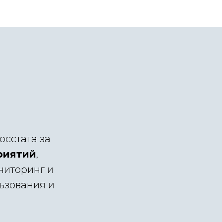
осстата за
риятий
,
ниторинг и
льзования и