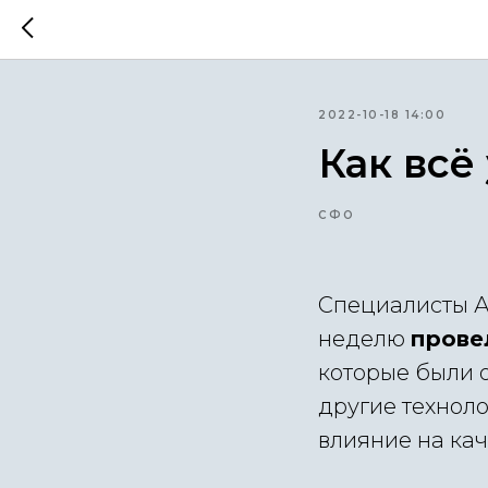
2022-10-18 14:00
Как всё
СФО
Специалисты А
неделю
прове
которые были 
другие технол
влияние на кач