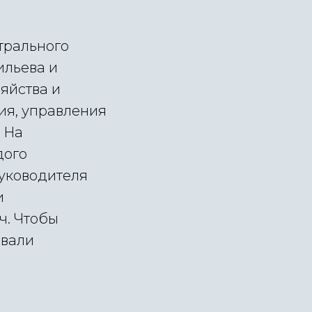
трального
ильева и
яйства и
ия, управления
 На
дого
уководителя
и
ч. Чтобы
ывали