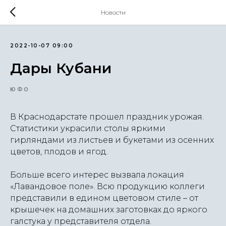
Новости
2022-10-07 09:00
Дары Кубани
ЮФО
В Краснодарстате прошел праздник урожая.
Статистики украсили столы яркими
гирляндами из листьев и букетами из осенних
цветов, плодов и ягод.
Больше всего интерес вызвала локация
«Лавандовое поле». Всю продукцию коллеги
представили в едином цветовом стиле – от
крышечек на домашних заготовках до яркого
галстука у представителя отдела.