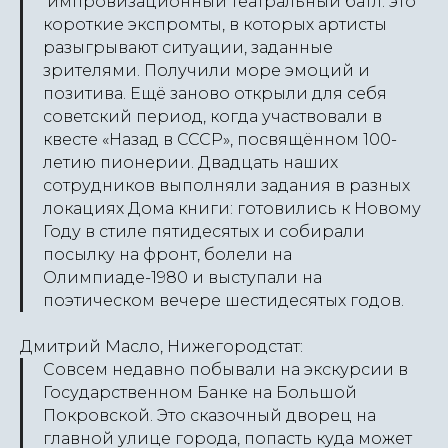
импровизационный театральный батл: это
короткие экспромты, в которых артисты
разыгрывают ситуации, заданные
зрителями. Получили море эмоций и
позитива. Ещё заново открыли для себя
советский период, когда участвовали в
квесте «Назад в СССР», посвящённом 100-
летию пионерии. Двадцать наших
сотрудников выполняли задания в разных
локациях Дома книги: готовились к Новому
Году в стиле пятидесятых и собирали
посылку на фронт, болели на
Олимпиаде-1980 и выступали на
поэтическом вечере шестидесятых годов.
Дмитрий Масло, Нижегородстат:
Совсем недавно побывали на экскурсии в
Государственном Банке на Большой
Покровской. Это сказочный дворец на
главной улице города, попасть куда может