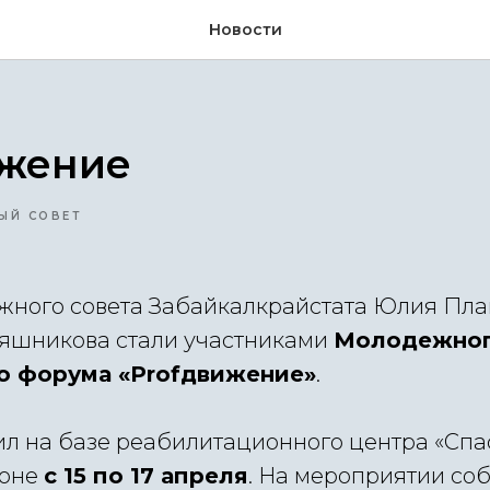
Новости
ижение
ЫЙ СОВЕТ
ного совета Забайкалкрайстата Юлия Пла
яшникова стали участниками
Молодежно
о форума «Profдвижение»
.
л на базе реабилитационного центра «Спас
йоне
с 15 по 17 апреля
. На мероприятии со