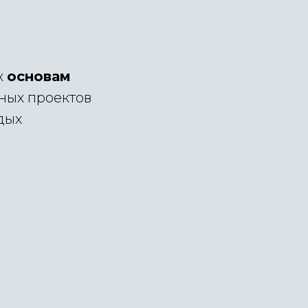
х
основам
ных проектов
дых