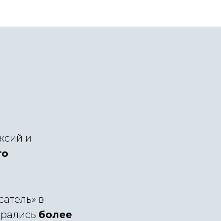
ксий и
го
атель» в
брались
более