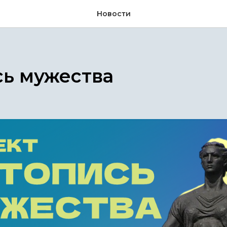
Новости
сь мужества