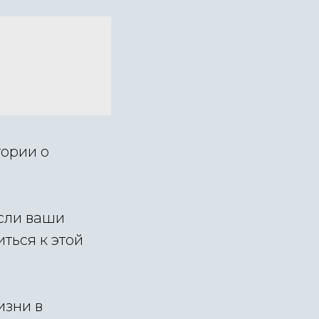
тории о
сли ваши
ться к этой
изни в