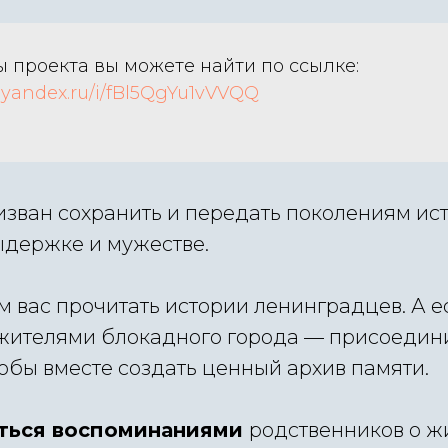
 проекта вы можете найти по ссылке:
sk.yandex.ru/i/fBl5QgYu1vVVQQ
изван сохранить и передать поколениям ис
ыдержке и мужестве.
 вас прочитать истории ленинградцев. А е
жителями блокадного города — присоедини
обы вместе создать ценный архив памяти.
ться воспоминаниями
родственников о ж