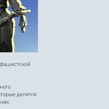
 фашистской
ного
оторые делятся
нах.