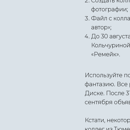
Создать кол
фотографии;
Файл с колл
автор»;
До 30 авгус
Кольчуриной 
«Ремейк».
Используйте п
фантазию. Все
Диске. После 3
сентября объя
Кстати, некот
коллег из Тюме