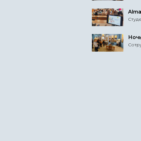
Alma
Студе
Ночь
Сотр