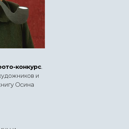
фото-конкурс
.
 художников и
книгу Осина