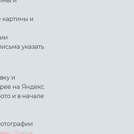
ины и
 картины и
сии
письма указать
вку и
ерее на Яндекс
ото и в начале
фотографии
декс Диске
.