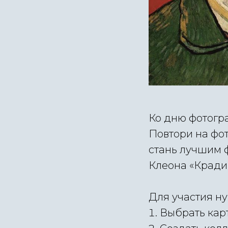
Ко дню фотогр
Повтори на фо
стань лучшим 
Клеона «Кради
Для участия н
Выбрать кар