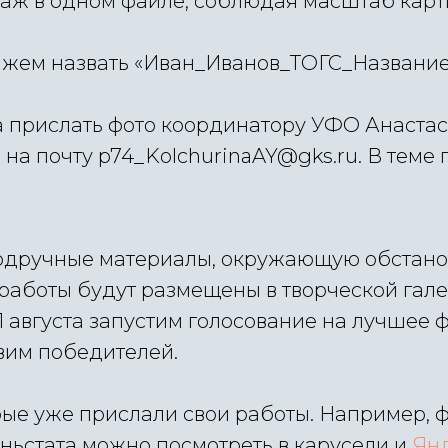
лаж в одном файле, соблюдая масштаб карт
ажем назвать «Иван_Иванов_ТОГС_Название
та прислать фото координатору УФО Анаста
на почту p74_KolchurinaAY@gks.ru. В теме 
одручные материалы, окружающую обстано
 работы будут размещены в творческой гал
1 августа запустим голосование на лучшее ф
вим победителей.
орые уже прислали свои работы. Например, 
ньстата можно посмотреть в карусели и
Ян