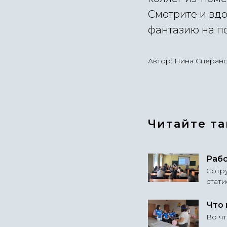
Смотрите и вд
фантазию на п
Автор: Нина Сперанс
Читайте т
Рабо
Сотр
стати
Что 
Во чт