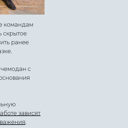
пе командам
ь скрытое
тить ранее
зке.
 чемодан с
 основания
льную
работе зависят
 уважения
.