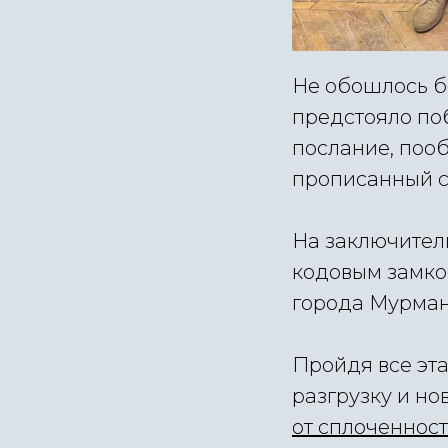
Не обошлось б
предстояло поб
послание, пооб
прописанный с
На заключител
кодовым замком
города Мурман
Пройдя все эт
разгрузку и но
от сплоченност