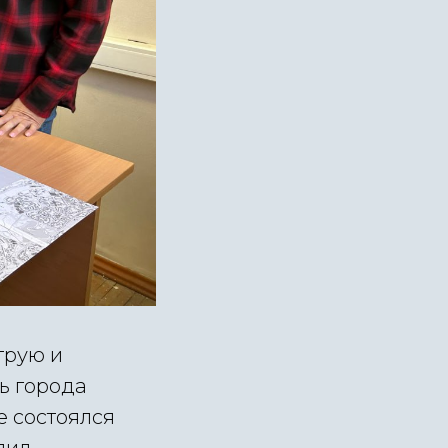
трую и
ь города
е состоялся