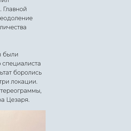
пил
 Главной
реодоление
оличества
ы были
о специалиста
льтат боролись
три локации.
стереограммы,
а Цезаря.