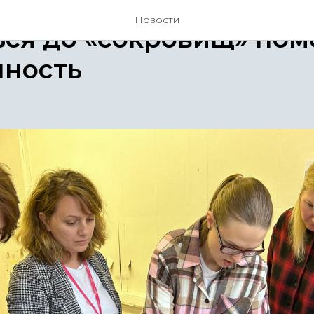
Новости
ся до «сокровищ» пом
нность