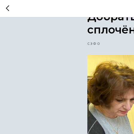
2024-10-25 10:47
Добрать
сплочё
СЗФО