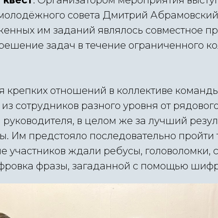
 квест
. Организатором мероприятия высту
молодёжного совета Дмитрий Абрамовский.
енных им заданий являлось совместное п
 решение задач в течение ограниченного к
я крепких отношений в коллективе команд
из сотрудников разного уровня от рядовог
 руководителя, в целом же за лучший резу
ы. Им предстояло последовательно пройти 
е участников ждали ребусы, головоломки, 
фровка фразы, загаданной с помощью шифр