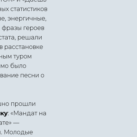
ых статистиков
е, энергичные,
и
фразы героев
стата, решали
в расстановке
ным туром
имо было
вание песни о
ешно прошли
ку
: «Мандат на
ате» —
й. Молодые