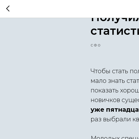
2022-07-11 08:53
Получил
статист
СФО
Чтобы стать п
мало знать ста
показать хорош
новичков суще
уже пятнадца
раз выбрали кв
Молодых специ