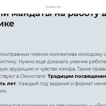
Новости
и мандаты на работу 
ике
олноправным членом коллектива молодому 
тистику. Нужно ещё доказать умение работа
ую эрудицию и чувство юмора. Такие прави
ствуют в Омскстате.
Традиции
посвящения
ть лет
.
Каждый год задания и формат меняю
из.
алистов разделили на две команды — «Ро