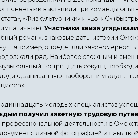
 оппонентами выступили три команды опытн
тата», «Физкультурники» и «БэГиС» (быстры
симпатичные).
Участники квиза угадывал
бный роман», знаковые даты истории Омск
ку. Например, определяли закономерность 
родолжали ряд. Наиболее сложным и смеш
 музыкальный. За тридцать секунд необход
лодию, записанную наоборот, и угадать наз
 цифрах.
се одиннадцать молодых специалистов усп
ждый получил заветную трудовую путёв
 профессиональной деятельности в Омскст
документ с личной фотографией и памятко