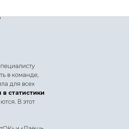
в
специалисту
ть в команде,
ла для всех
 в статистики
тся. В этот
стОК» и «Даёшь