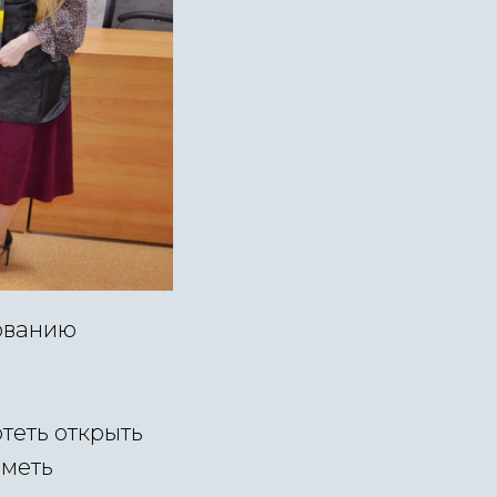
сованию
теть открыть
иметь