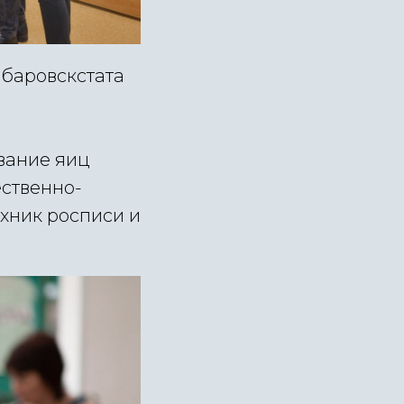
баровскстата
вание яиц
ественно-
хник росписи и