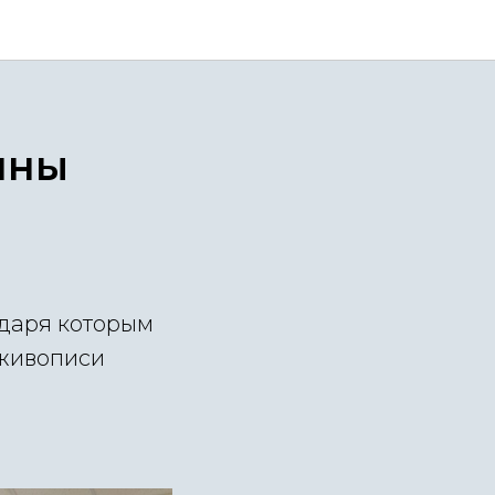
пны
одаря которым
 живописи