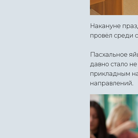
Накануне праз
провёл среди с
Пасхальное яй
давно стало н
прикладным на
направлений.