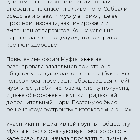
единомышленников и инициировали
операцию по спасению животного. Собрали
средства и отвезли Муфту в приют, где её
простерилизовали, вакцинировали и
вылечили от паразитов. Кошка успешно
перенесла все процедуры, что говорит о её
крепком здоровье.
Поведением своим Муфта также не
разочаровала владельцев приюта: она
общительная, даже разговорчивая (буквально,
голосом реагирует, если обращаешься к ней),
мурлыкает, любит человека, к лотку приучена,
и даже обмороженные ушки придают ей
дополнительный шарм. Поэтому её было
решено «трудоустроить» в котокафе «Плюшка».
Участники инициативной группы побывали у
Муфты в гостях, она чувствует себя хорошо, в
кафе освоилась, начала проявлять типичные