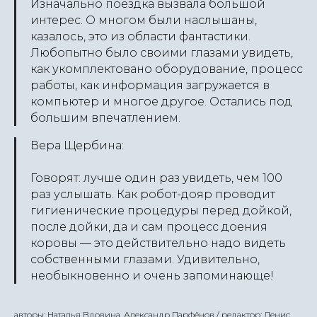
Изначально поездка вызвала большой
интерес. О многом были наслышаны,
казалось, это из области фантастики.
Любопытно было своими глазами увидеть,
как укомплектовано оборудование, процесс
работы, как информация загружается в
компьютер и многое другое. Остались под
большим впечатлением.
Вера Щербина:
Говорят: лучше один раз увидеть, чем 100
раз услышать. Как робот-дояр проводит
гигиенические процедуры перед дойкой,
после дойки, да и сам процесс доения
коровы — это действительно надо видеть
собственными глазами. Удивительно,
необыкновенно и очень запоминающе!
авторы: Наталья Вдовина, Александр Парфёнов / редактор: Денис